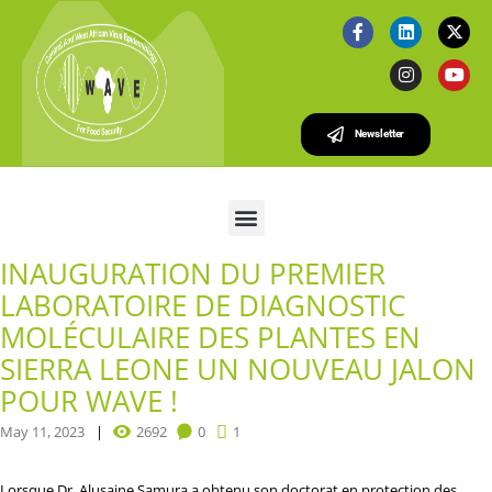
Newsletter
INAUGURATION DU PREMIER
LABORATOIRE DE DIAGNOSTIC
MOLÉCULAIRE DES PLANTES EN
SIERRA LEONE UN NOUVEAU JALON
POUR WAVE !
May 11, 2023
2692
0
1
Lorsque Dr. Alusaine Samura a obtenu son doctorat en protection des