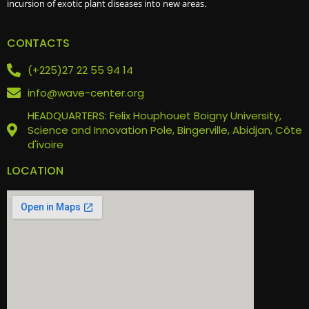
incursion of exotic plant diseases into new areas.
CONTACTS
(+225)27 22 55 94 14
info@wave-center.org
HEADQUARTERS: Felix Houphouet Boigny University,
Science and Innovation Pole, Bingerville, Abidjan, Côte
d'ivoire
LOCATION