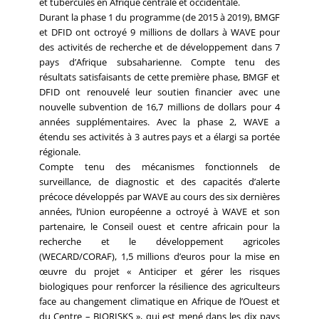
et tubercules en Afrique centrale et occidentale.
Durant la phase 1 du programme (de 2015 à 2019), BMGF
et DFID ont octroyé 9 millions de dollars à WAVE pour
des activités de recherche et de développement dans 7
pays d’Afrique subsaharienne. Compte tenu des
résultats satisfaisants de cette première phase, BMGF et
DFID ont renouvelé leur soutien financier avec une
nouvelle subvention de 16,7 millions de dollars pour 4
années supplémentaires. Avec la phase 2, WAVE a
étendu ses activités à 3 autres pays et a élargi sa portée
régionale.
Compte tenu des mécanismes fonctionnels de
surveillance, de diagnostic et des capacités d’alerte
précoce développés par WAVE au cours des six dernières
années, l’Union européenne a octroyé à WAVE et son
partenaire, le Conseil ouest et centre africain pour la
recherche et le développement agricoles
(WECARD/CORAF), 1,5 millions d’euros pour la mise en
œuvre du projet « Anticiper et gérer les risques
biologiques pour renforcer la résilience des agriculteurs
face au changement climatique en Afrique de l’Ouest et
du Centre – BIORISKS », qui est mené dans les dix pays