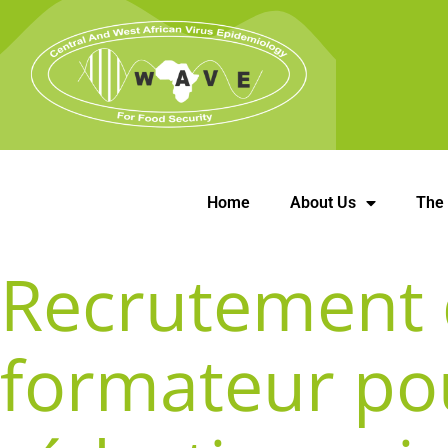
Home
About Us
The
Recrutement d
formateur pou