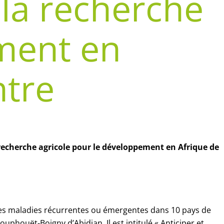
 la recherche
ement en
ntre
 recherche agricole pour le développement en Afrique de
 des maladies récurrentes ou émergentes dans 10 pays de
uphouët-Boigny d’Abidjan. Il est intitulé « Anticiper et