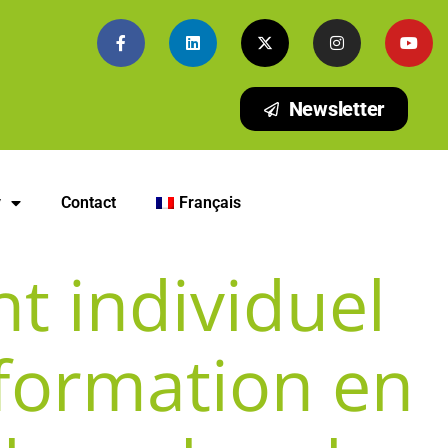
Newsletter
y
Contact
Français
t individuel
 formation en