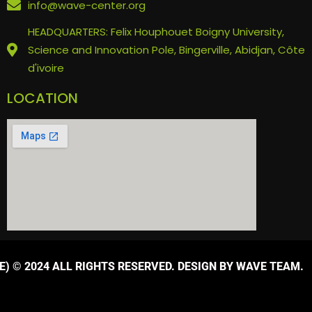
info@wave-center.org
HEADQUARTERS: Felix Houphouet Boigny University,
Science and Innovation Pole, Bingerville, Abidjan, Côte
d'ivoire
LOCATION
) © 2024 ALL RIGHTS RESERVED. DESIGN BY WAVE TEAM.