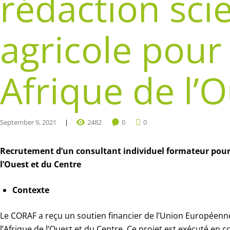
rédaction sci
agricole pou
Afrique de l’
September 9, 2021
2482
0
0
Recrutement d’un consultant individuel formateur pour l
l’Ouest et du Centre
Contexte
Le CORAF a reçu un soutien financier de l’Union Européenn
l’Afrique de l’Ouest et du Centre. Ce projet est exécuté en 