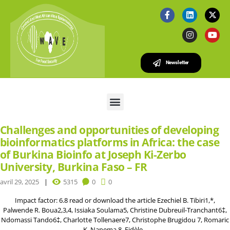
Newsletter
Challenges and opportunities of developing
bioinformatics platforms in Africa: the case
of Burkina Bioinfo at Joseph Ki-Zerbo
University, Burkina Faso – FR
avril 29, 2025
5315
0
0
Impact factor: 6.8 read or download the article Ezechiel B. Tibiri1,*,
Palwende R. Boua2,3,4, Issiaka Soulama5, Christine Dubreuil-Tranchant6‡,
Ndomassi Tando6‡, Charlotte Tollenaere7, Christophe Brugidou 7, Romaric
K. Nanema 8, Fidèle...